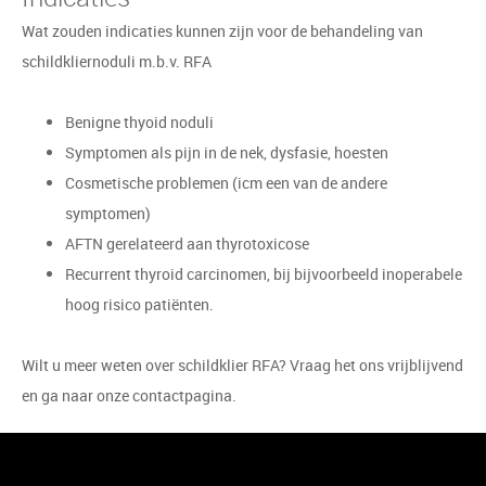
Wat zouden indicaties kunnen zijn voor de behandeling van
schildkliernoduli m.b.v. RFA
Benigne thyoid noduli
Symptomen als pijn in de nek, dysfasie, hoesten
Cosmetische problemen (icm een van de andere
symptomen)
AFTN gerelateerd aan thyrotoxicose
Recurrent thyroid carcinomen, bij bijvoorbeeld inoperabele
hoog risico patiënten.
Wilt u meer weten over schildklier RFA? Vraag het ons vrijblijvend
en ga naar onze contactpagina.