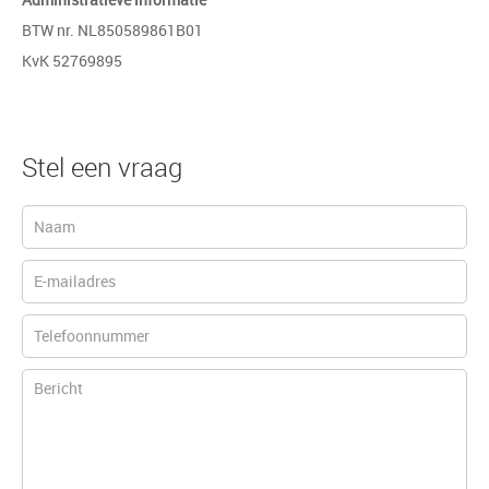
BTW nr. NL850589861B01
KvK 52769895
Stel een vraag