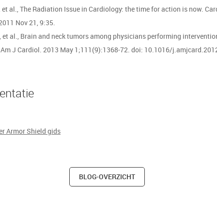
, et al., The Radiation Issue in Cardiology: the time for action is now. Ca
2011 Nov 21, 9:35.
, et al., Brain and neck tumors among physicians performing interventio
 Am J Cardiol. 2013 May 1;111(9):1368-72. doi: 10.1016/j.amjcard.201
ocumentat
er Armor Shield gids
BLOG-OVERZICHT