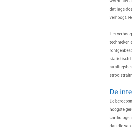
wordt niet 
dat lage-do
verhoogt. He
Het verhoogd
technieken 
röntgenbesc
statistisch 
stralingsbe
strooistral
De inte
De beroepsma
hoogste ger
cardiologen 
dan die van 