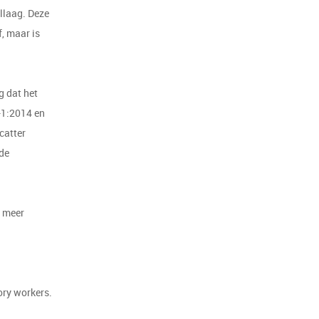
llaag. Deze
f, maar is
g dat het
-1:2014 en
catter
 de
r meer
ory workers.