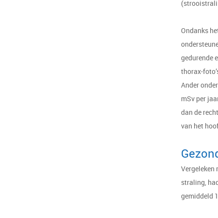
(strooistrali
Ondanks het
ondersteunen
gedurende e
thorax-foto’
Ander onder
mSv per jaar
dan de recht
van het hoof
Gezond
Vergeleken 
straling, ha
gemiddeld 1