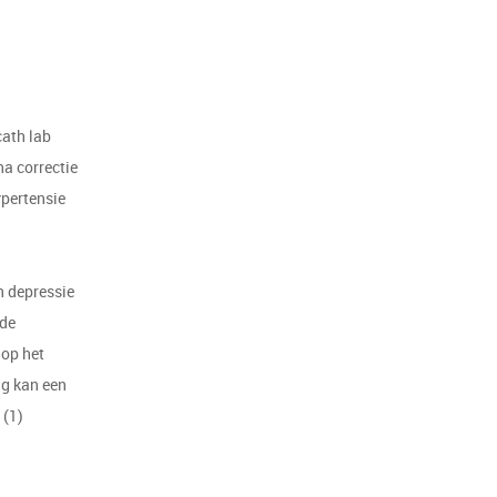
ath lab
a correctie
ypertensie
n depressie
 de
 op het
ng kan een
 (1)