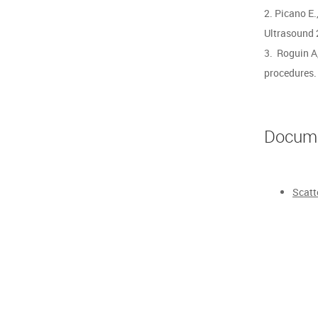
2. Picano E.
Ultrasound 
3. Roguin A
procedures.
D
Scatt