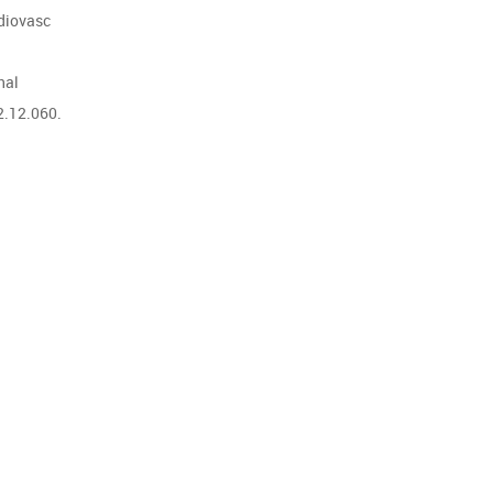
rdiovasc
nal
2.12.060.
ie