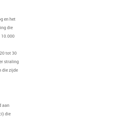
g en het
ing die
– 10.000
20 tot 30
r straling
 die zijde
d aan
i) die