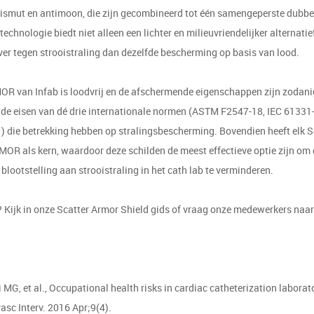
ismut en antimoon, die zijn gecombineerd tot één samengeperste dubbe
technologie biedt niet alleen een lichter en milieuvriendelijker alternatie
ver tegen strooistraling dan dezelfde bescherming op basis van lood.
R van Infab is loodvrij en de afschermende eigenschappen zijn zodani
 de eisen van dé drie internationale normen (ASTM F2547-18, IEC 61331
) die betrekking hebben op stralingsbescherming. Bovendien heeft elk S
MOR als kern, waardoor deze schilden de meest effectieve optie zijn om
blootstelling aan strooistraling in het cath lab te verminderen.
 Kijk in onze Scatter Armor Shield gids of vraag onze medewerkers naa
 MG, et al., Occupational health risks in cardiac catheterization laborat
asc Interv. 2016 Apr;9(4).