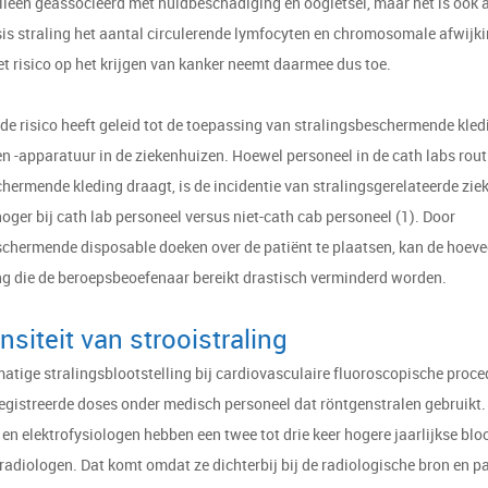
alleen geassocieerd met huidbeschadiging en oogletsel, maar het is ook
sis straling het aantal circulerende lymfocyten en chromosomale afwijk
t risico op het krijgen van kanker neemt daarmee dus toe.
e risico heeft geleid tot de toepassing van stralingsbeschermende kledi
en -apparatuur in de ziekenhuizen. Hoewel personeel in de cath labs rou
hermende kleding draagt, is de incidentie van stralingsgerelateerde zie
hoger bij cath lab personeel versus niet-cath cab personeel (1). Door
schermende disposable doeken over de patiënt te plaatsen, kan de hoeve
ing die de beroepsbeoefenaar bereikt drastisch verminderd worden.
nsiteit van strooistraling
tige stralingsblootstelling bij cardiovasculaire fluoroscopische proce
egistreerde doses onder medisch personeel dat röntgenstralen gebruikt. 
en elektrofysiologen hebben een twee tot drie keer hogere jaarlijkse bloo
radiologen. Dat komt omdat ze dichterbij bij de radiologische bron en p