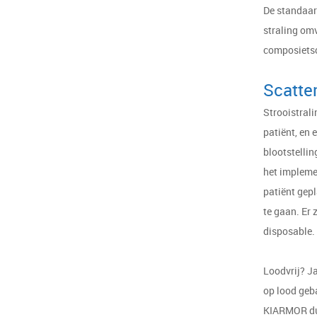
De standaar
straling om
composietsc
Scatte
Strooistrali
patiënt, en 
blootstellin
het impleme
patiënt gepl
te gaan. Er 
disposable.
Loodvrij? J
op lood geb
KIARMOR dub