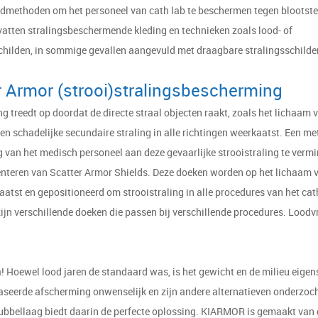
dmethoden om het personeel van cath lab te beschermen tegen blootste
vatten stralingsbeschermende kleding en technieken zoals lood- of
hilden, in sommige gevallen aangevuld met draagbare stralingsschilde
r Armor (strooi)stralingsbescherming
ng treedt op doordat de directe straal objecten raakt, zoals het lichaam 
een schadelijke secundaire straling in alle richtingen weerkaatst. Een 
g van het medisch personeel aan deze gevaarlijke strooistraling te vermi
nteren van Scatter Armor Shields. Deze doeken worden op het lichaam 
aatst en gepositioneerd om strooistraling in alle procedures van het cat
zijn verschillende doeken die passen bij verschillende procedures. Loodvri
a! Hoewel lood jaren de standaard was, is het gewicht en de milieu eige
aseerde afscherming onwenselijk en zijn andere alternatieven onderzoch
bellaag biedt daarin de perfecte oplossing. KIARMOR is gemaakt van 