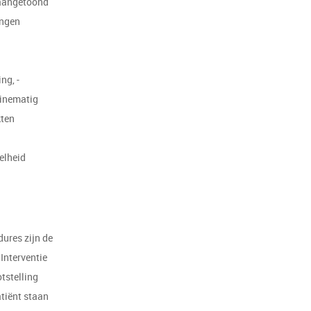
 aangetoond
ingen
ng, -
tinematig
kten
elheid
dures zijn de
Interventie
tstelling
atiënt staan