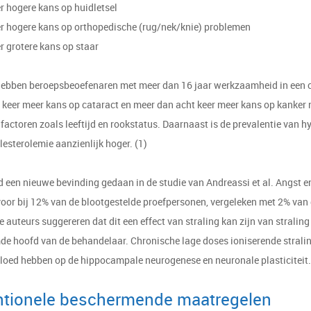
hogere kans op huidletsel
hogere kans op orthopedische (rug/nek/knie) problemen
grotere kans op staar
ebben beroepsbeoefenaren met meer dan 16 jaar werkzaamheid in een c
 keer meer kans op cataract en meer dan acht keer meer kans op kanker n
factoren zoals leeftijd en rookstatus. Daarnaast is de prevalentie van h
esterolemie aanzienlijk hoger. (1)
d een nieuwe bevinding gedaan in de studie van Andreassi et al. Angst e
voor bij 12% van de blootgestelde proefpersonen, vergeleken met 2% van
e auteurs suggereren dat dit een effect van straling kan zijn van straling
e hoofd van de behandelaar. Chronische lage doses ioniserende strali
vloed hebben op de hippocampale neurogenese en neuronale plasticiteit.
tionele beschermende maatregelen