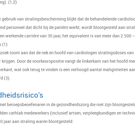
ng). (1,2)
 gebruik van stralingsbescherming blijkt dat de behandelende cardioloo
d personeel dat dicht bij de patiënt werkt, wordt blootgesteld aan stral
en werkende carrière van 30 jaar, het equivalent is van meer dan 2.500 
s (1).
zoek toont aan dat de nek en hoofd van cardiologen stralingsdoses van 
 krijgen. Door de voorkeurspositie vangt de linkerkant van het hoofd mee
erkant, wat ook terug te vinden is een verhoogd aantal maligniteiten aan
d (3).
heidsrisico’s
met beroepsbeoefenaren in de gezondheidszorg die niet zijn blootgestel
dden cathlab medewerkers (inclusief artsen, verpleegkundigen en technic
0 jaar aan straling waren blootgesteld: