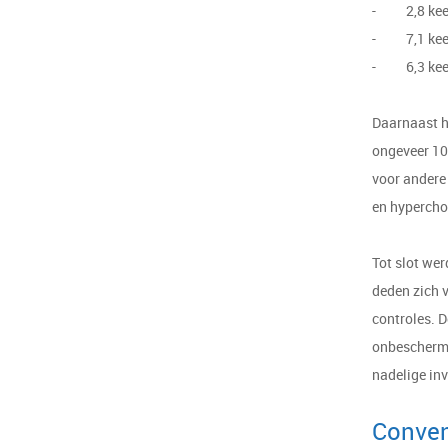
- 2,8 keer 
- 7,1 keer 
- 6,3 keer 
Daarnaast h
ongeveer 10
voor andere 
en hyperchol
Tot slot wer
deden zich 
controles. D
onbeschermd
nadelige in
Conven